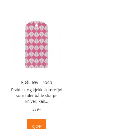
FJØL løv - rosa
Praktisk og kjekk skjærefjøl
som tåler både skarpe
kniver, kan...
339,-
KJØP