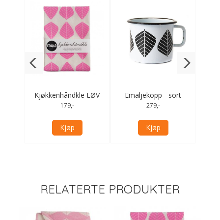
EIK -
Kjøkkenhåndkle LØV
Emaljekopp - sort
Ul
rosa
179,-
279,-
Kjøp
Kjøp
RELATERTE PRODUKTER