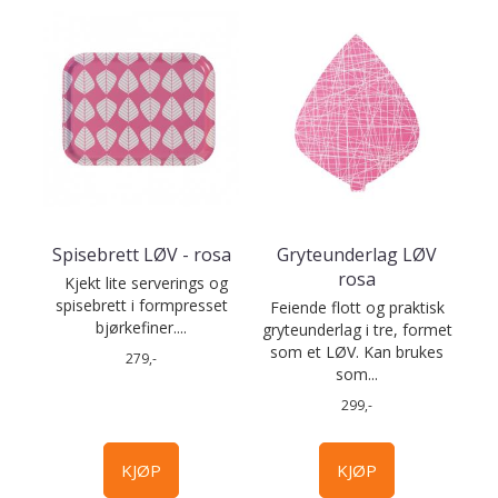
Spisebrett LØV - rosa
Gryteunderlag LØV
rosa
Kjekt lite serverings og
spisebrett i formpresset
Feiende flott og praktisk
bjørkefiner....
gryteunderlag i tre, formet
som et LØV. Kan brukes
279,-
som...
299,-
KJØP
KJØP