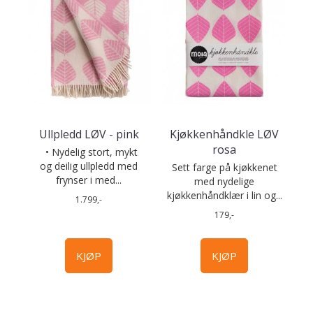
Ullpledd LØV - pink
Kjøkkenhåndkle LØV
rosa
• Nydelig stort, mykt
og deilig ullpledd med
Sett farge på kjøkkenet
frynser i med...
med nydelige
kjøkkenhåndklær i lin og...
1.799,-
179,-
KJØP
KJØP