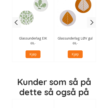
g
Glassunderlag EIK
Glassunderlag LØV gul
G
grønn
PE
69,-
69,-
Kjøp
Kjøp
Kunder som så på
dette så også på