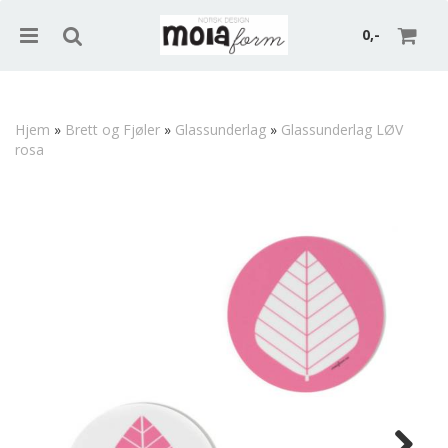
0,-
Hjem
»
Brett og Fjøler
»
Glassunderlag
»
Glassunderlag LØV
rosa
Nullstill
Trykk ENTER for å søke