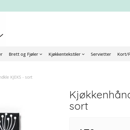
er
Brett og Fjøler
Kjøkkentekstiler
Servietter
Kort/
dkle KJEKS - sort
Kjøkkenhånd
sort