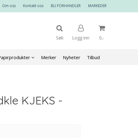
Om oss
Kontakt oss
BLI FORHANDLER
MARKEDER
Søk
Logg inn
0,-
Papirprodukter
Merker
Nyheter
Tilbud
Nullstill
Trykk ENTER for å søke
kle KJEKS -