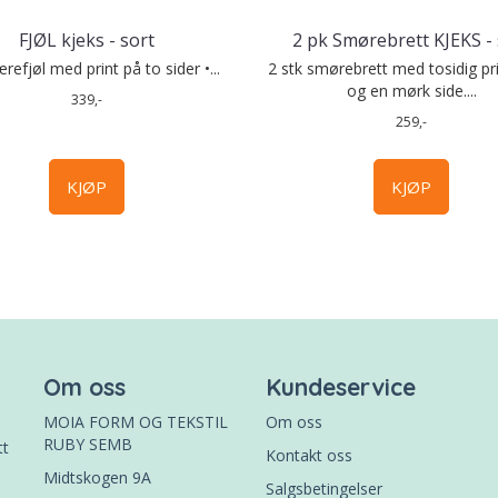
FJØL kjeks - sort
2 pk Smørebrett KJEKS - 
refjøl med print på to sider •...
2 stk smørebrett med tosidig pri
og en mørk side....
339,-
259,-
KJØP
KJØP
Om oss
Kundeservice
MOIA FORM OG TEKSTIL
Om oss
RUBY SEMB
tt
Kontakt oss
Midtskogen 9A
Salgsbetingelser