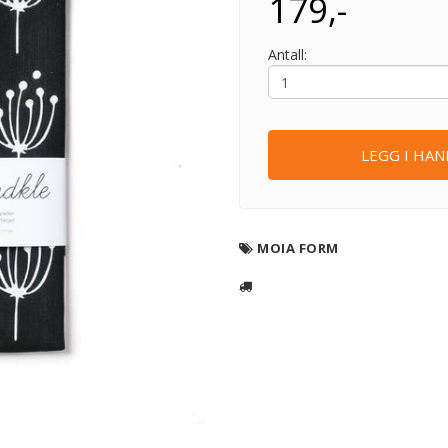
179,-
Antall:
LEGG I HA
MOIA FORM