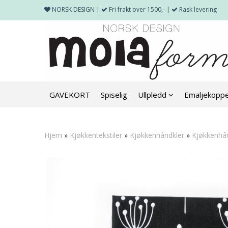
NORSK DESIGN |
Fri frakt over 1500,- |
Rask levering
GAVEKORT
Spiselig
Ullpledd
Emaljekopp
Hjem
»
Kjøkkentekstiler
»
Kjøkkenhåndkler
»
Kjøkkenhån