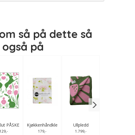
om så på dette så
også på
Kjøkkenhåndkle
Kjøkkenhåndkle
Kjøkkenhåndkle
Kjøkkenh
BLOMST - mint
TULIPAN
LØV rosa
BLOMST 
179,-
179,-
179,-
179,
Klut PÅSKE
Kjøkkenhåndkle
Ullpledd
3 pk Klut
lilla/blå
rosa
PELARGON
SOMMER
PELARGON
129,-
179,-
1.799,-
139,-