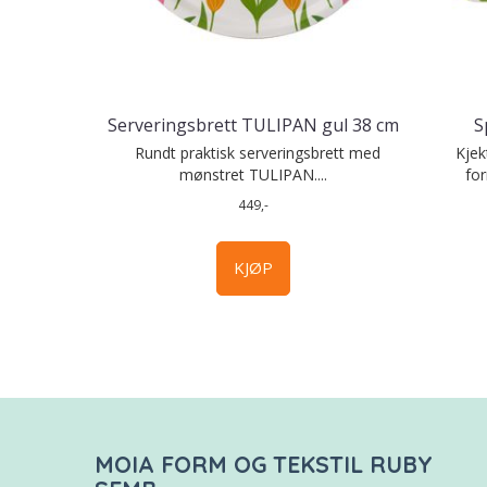
Serveringsbrett TULIPAN gul 38 cm
S
Rundt praktisk serveringsbrett med
Kjekt
mønstret TULIPAN....
for
449,-
KJØP
MOIA FORM OG TEKSTIL RUBY