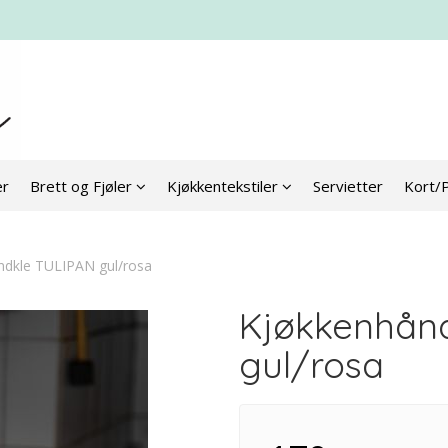
er
Brett og Fjøler
Kjøkkentekstiler
Servietter
Kort/
ndkle TULIPAN gul/rosa
Kjøkkenhån
gul/rosa