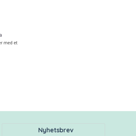
a
er med et
Nyhetsbrev