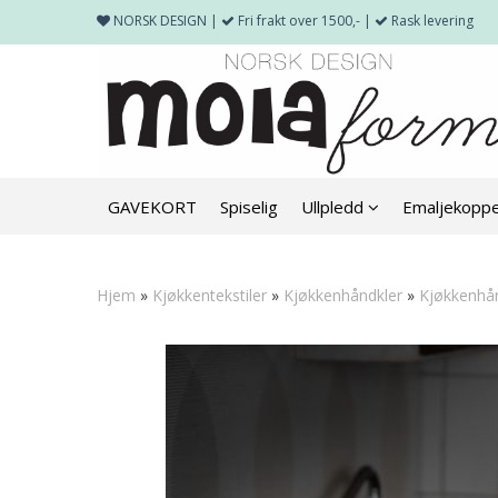
NORSK DESIGN |
Fri frakt over 1500,- |
Rask levering
GAVEKORT
Spiselig
Ullpledd
Emaljekopp
Hjem
»
Kjøkkentekstiler
»
Kjøkkenhåndkler
»
Kjøkkenhå