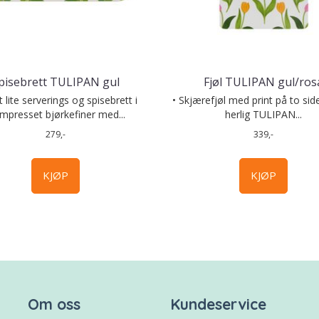
pisebrett TULIPAN gul
Fjøl TULIPAN gul/ros
 lite serverings og spisebrett i
• Skjærefjøl med print på to sid
mpresset bjørkefiner med...
herlig TULIPAN...
279,-
339,-
KJØP
KJØP
Om oss
Kundeservice