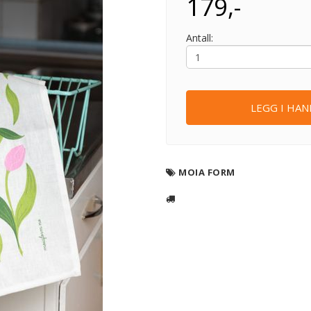
179,-
Antall:
LEGG I HA
MOIA FORM