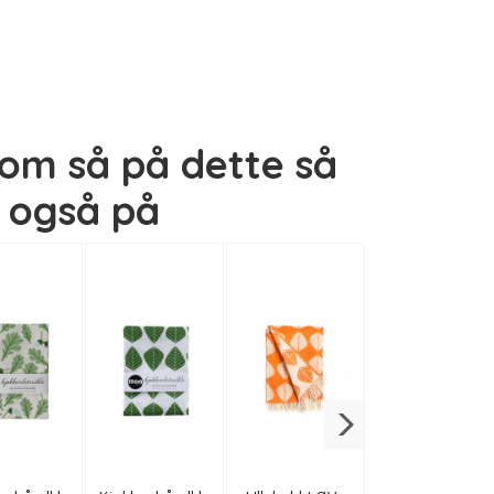
om så på dette så
også på
Spisebrett LØV
Spisebrett EIK -
Spisebrett
Spisebre
- sort
mint
KJEKS - blå
- ro
279,-
279,-
279,-
279,