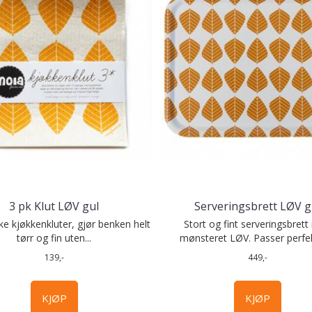
3 pk Klut LØV gul
Serveringsbrett LØV g
ke kjøkkenkluter, gjør benken helt
Stort og fint serveringsbret
tørr og fin uten...
mønsteret LØV. Passer perfekt 
139,-
449,-
KJØP
KJØP