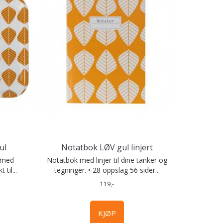
ul
Notatbok LØV gul linjert
t med
Notatbok med linjer til dine tanker og
til...
tegninger. • 28 oppslag 56 sider...
119,-
KJØP