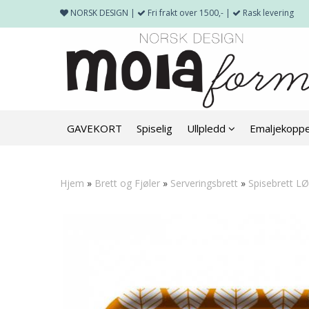
NORSK DESIGN |
Fri frakt over 1500,- |
Rask levering
GAVEKORT
Spiselig
Ullpledd
Emaljekopp
Hjem
»
Brett og Fjøler
»
Serveringsbrett
»
Spisebrett LØ