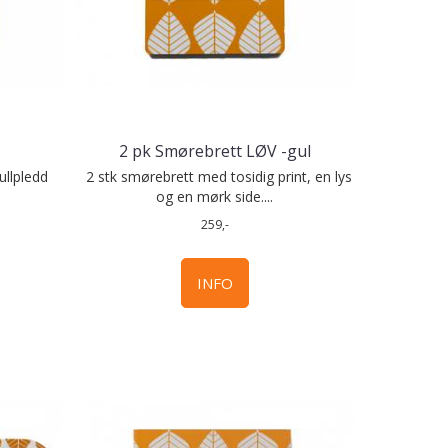
2 pk Smørebrett LØV -gul
ullpledd
2 stk smørebrett med tosidig print, en lys
og en mørk side....
259,-
INFO