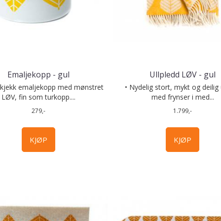
Emaljekopp - gul
Ullpledd LØV - gul
kjekk emaljekopp med mønstret
• Nydelig stort, mykt og deilig 
LØV, fin som turkopp....
med frynser i med...
279,-
1.799,-
KJØP
KJØP