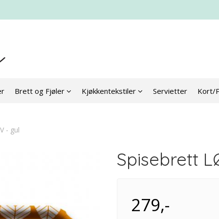
er
Brett og Fjøler
Kjøkkentekstiler
Servietter
Kort/
V - gul
Spisebrett L
279,-