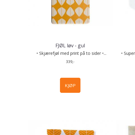
FJØL løv - gul
• Skjærefjøl med print på to sider •...
• Super
339,-
KJØP