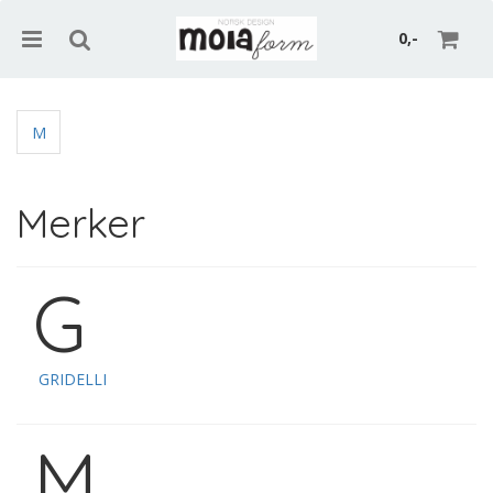
0,-
M
Nullstill
Merker
Trykk ENTER for å søke
G
GRIDELLI
M