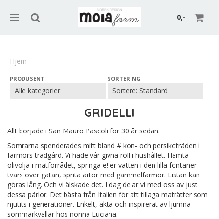
0,-
Hjem
PRODUSENT
SORTERING
Nullstill
Trykk ENTER for å søke
GRIDELLI
Allt började i San Mauro Pascoli för 30 år sedan.
Somrarna spenderades mitt bland # kon- och persikoträden i
farmors trädgård. Vi hade vår givna roll i hushållet. Hämta
olivolja i matförrådet, springa e! er vatten i den lilla fontänen
tvärs över gatan, sprita ärtor med gammelfarmor. Listan kan
göras lång. Och vi älskade det. I dag delar vi med oss av just
dessa pärlor. Det bästa från Italien för att tillaga maträtter som
njutits i generationer. Enkelt, äkta och inspirerat av ljumna
sommarkvällar hos nonna Luciana.