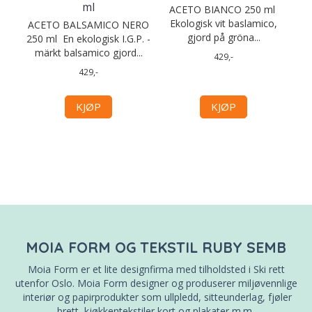
ml
ACETO BIANCO 250 ml
Ekologisk vit baslamico,
ACETO BALSAMICO NERO
gjord på gröna...
250 ml En ekologisk I.G.P. -
märkt balsamico gjord...
429,-
429,-
KJØP
KJØP
MOIA FORM OG TEKSTIL RUBY SEMB
Moia Form er et lite designfirma med tilholdsted i Ski rett
utenfor Oslo. Moia Form designer og produserer miljøvennlige
interiør og papirprodukter som ullpledd, sitteunderlag, fjøler
brett, kjøkkentekstiler kort og plakater m.m