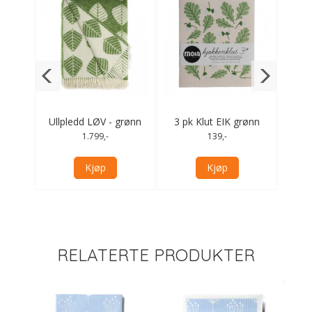
 EIK
Ullpledd LØV - grønn
3 pk Klut EIK grønn
3 p
1.799,-
139,-
Kjøp
Kjøp
RELATERTE PRODUKTER