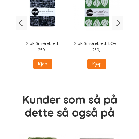
tt
2 pk Smørebrett
2 pk Smørebrett LØV -
2 pk
nt
STREKER - sort
grønn
259,-
259,-
Kjøp
Kjøp
Kunder som så på
dette så også på