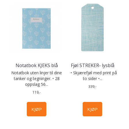
Notatbok KJEKS blå
Fjøl STREKER- lysblå
Notatbok uten linjer til dine
• Skjærefjøl med print på
tanker og tegninger. • 28
to sider •...
oppslag 56...
339,-
119,-
KJØP
KJØP