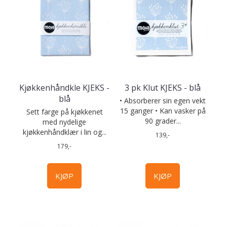
Kjøkkenhåndkle KJEKS -
3 pk Klut KJEKS - blå
blå
• Absorberer sin egen vekt
15 ganger • Kan vasker på
Sett farge på kjøkkenet
90 grader...
med nydelige
kjøkkenhåndklær i lin og...
139,-
179,-
KJØP
KJØP