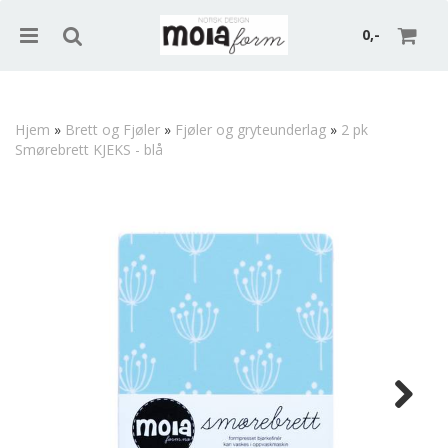
0,-
Hjem
»
Brett og Fjøler
»
Fjøler og gryteunderlag
»
2 pk
Smørebrett KJEKS - blå
Nullstill
Trykk ENTER for å søke
Next