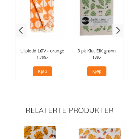
le
Ullpledd LØV - orange
3 pk Klut EIK grønn
Ul
1.799,-
139,-
Kjøp
Kjøp
RELATERTE PRODUKTER