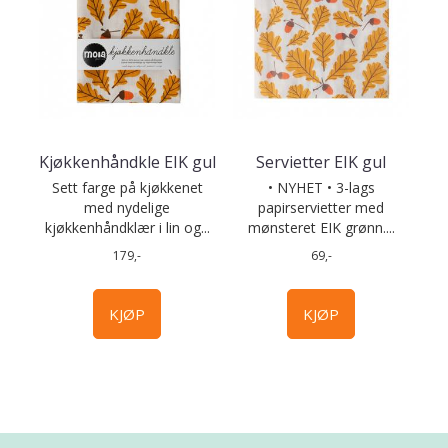
Kjøkkenhåndkle EIK gul
Servietter EIK gul
Sett farge på kjøkkenet
• NYHET • 3-lags
med nydelige
papirservietter med
kjøkkenhåndklær i lin og...
mønsteret EIK grønn....
179,-
69,-
KJØP
KJØP