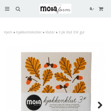
0,-
Hjem
»
Kjøkkentekstiler
»
Kluter
»
3 pk Klut EIK gul
Nullstill
Trykk ENTER for å søke