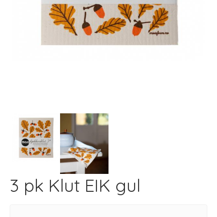
Next
3 pk Klut EIK gul