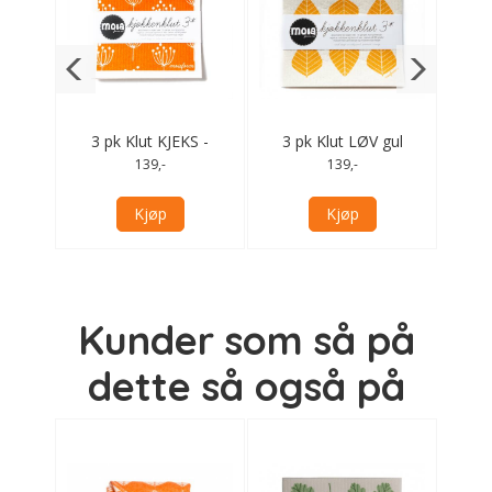
blå
3 pk Klut KJEKS -
3 pk Klut LØV gul
3 p
orange
139,-
139,-
Kjøp
Kjøp
Kunder som så på
dette så også på