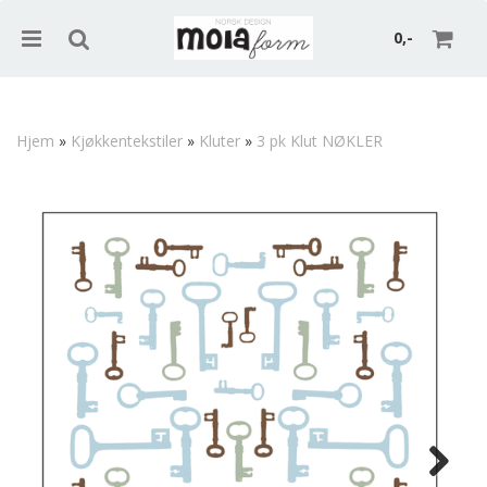
0,-
Hjem
»
Kjøkkentekstiler
»
Kluter
»
3 pk Klut NØKLER
Nullstill
Trykk ENTER for å søke