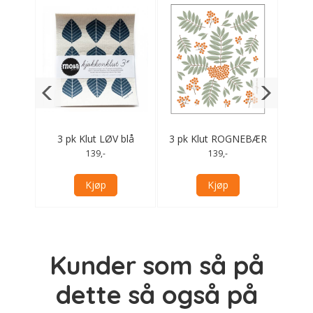
gul
3 pk Klut LØV blå
3 pk Klut ROGNEBÆR
3
g
139,-
139,-
Kjøp
Kjøp
Kunder som så på
dette så også på