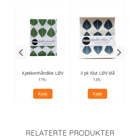
RGON
Kjøkkenhåndkle LØV
3 pk Klut LØV blå
Ullp
grønn
179,-
139,-
Kjøp
Kjøp
RELATERTE PRODUKTER