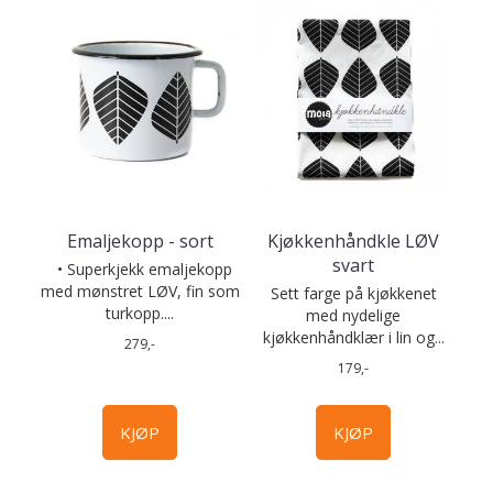
Emaljekopp - sort
Kjøkkenhåndkle LØV
svart
• Superkjekk emaljekopp
med mønstret LØV, fin som
Sett farge på kjøkkenet
turkopp....
med nydelige
kjøkkenhåndklær i lin og...
279,-
179,-
KJØP
KJØP