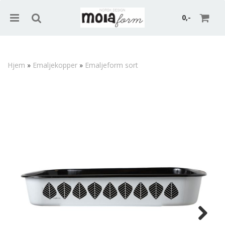
0,-
Hjem
»
Emaljekopper
»
Emaljeform sort
Nullstill
Trykk ENTER for å søke