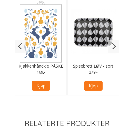
sa
Kjøkkenhåndkle PÅSKE
Spisebrett LØV - sort
2 pk
gul
169,-
279,-
Kjøp
Kjøp
RELATERTE PRODUKTER