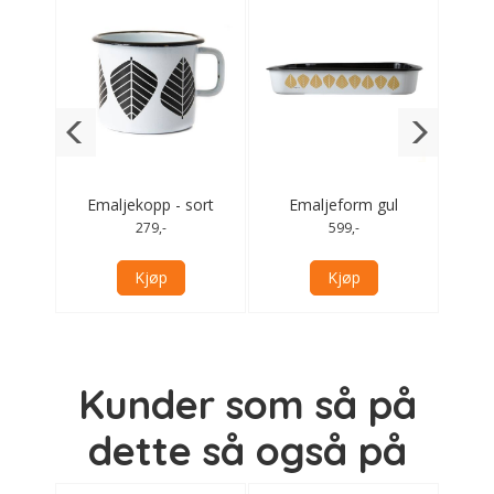
gul
Emaljekopp - sort
Emaljeform gul
Ema
279,-
599,-
Kjøp
Kjøp
Kunder som så på
dette så også på