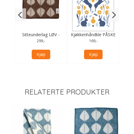
 sort
Sitteunderlag LØV -
Kjøkkenhåndkle PÅSKE
3 
brun
gul
299,-
169,-
Kjøp
Kjøp
RELATERTE PRODUKTER