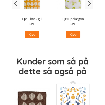
/rosa
FJØL løv - gul
FJØL pelargon
FJØ
339,-
339,-
Kjøp
Kjøp
Kunder som så på
dette så også på