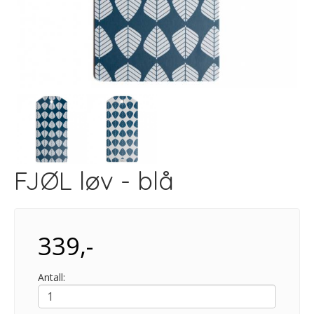
FJØL løv - blå
339,-
Antall: