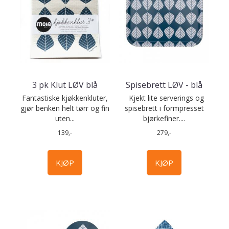
3 pk Klut LØV blå
Spisebrett LØV - blå
Fantastiske kjøkkenkluter,
Kjekt lite serverings og
gjør benken helt tørr og fin
spisebrett i formpresset
uten...
bjørkefiner....
139,-
279,-
KJØP
KJØP