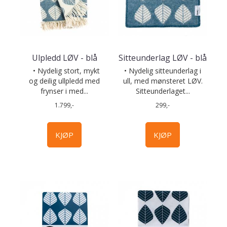
Ulpledd LØV - blå
Sitteunderlag LØV - blå
• Nydelig stort, mykt
• Nydelig sitteunderlag i
og deilig ullpledd med
ull, med mønsteret LØV.
frynser i med...
Sitteunderlaget...
1.799,-
299,-
KJØP
KJØP