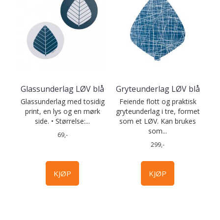
Glassunderlag LØV blå
Gryteunderlag LØV blå
Glassunderlag med tosidig
Feiende flott og praktisk
print, en lys og en mørk
gryteunderlag i tre, formet
side. • Størrelse:...
som et LØV. Kan brukes
som...
69,-
299,-
KJØP
KJØP