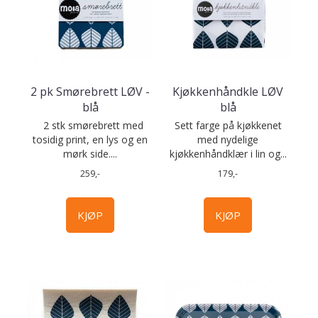
2 pk Smørebrett LØV -
Kjøkkenhåndkle LØV
blå
blå
2 stk smørebrett med
Sett farge på kjøkkenet
tosidig print, en lys og en
med nydelige
mørk side....
kjøkkenhåndklær i lin og...
259,-
179,-
KJØP
KJØP