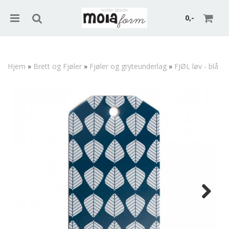
0,-
Hjem
»
Brett og Fjøler
»
Fjøler og gryteunderlag
»
FJØL løv - blå
Nullstill
Trykk ENTER for å søke
Next