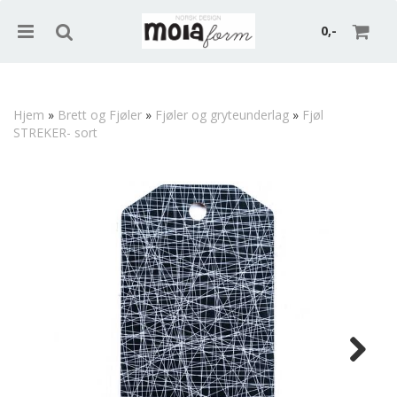
0,-
Hjem
»
Brett og Fjøler
»
Fjøler og gryteunderlag
»
Fjøl
STREKER- sort
Nullstill
Trykk ENTER for å søke
Next