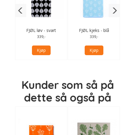
mint
FJØL løv - svart
FJØL kjeks - blå
FJ
339,-
339,-
Kjøp
Kjøp
Kunder som så på
dette så også på