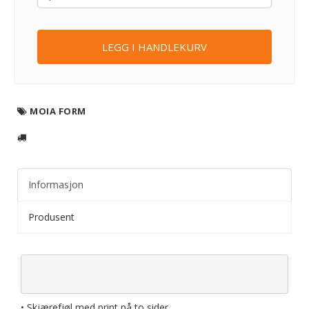
LEGG I HANDLEKURV
MOIA FORM
Informasjon
Produsent
• Skjærefjøl med print på to sider