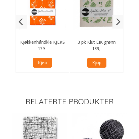
grønn
Kjøkkenhåndkle KJEKS
3 pk Klut EIK grønn
Kjø
- orange
179,-
139,-
Kjøp
Kjøp
RELATERTE PRODUKTER