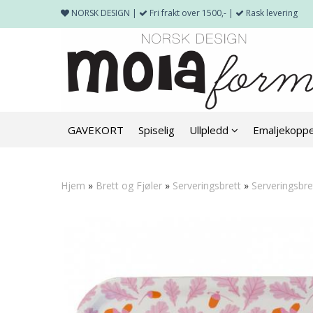
NORSK DESIGN |
Fri frakt over 1500,- |
Rask levering
GAVEKORT
Spiselig
Ullpledd
Emaljekopp
Hjem
»
Brett og Fjøler
»
Serveringsbrett
»
Serveringsbre