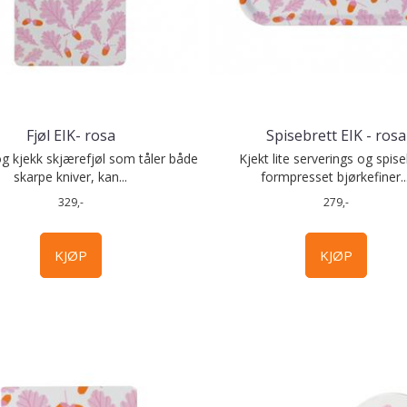
Fjøl EIK- rosa
Spisebrett EIK - rosa
og kjekk skjærefjøl som tåler både
Kjekt lite serverings og spiseb
skarpe kniver, kan...
formpresset bjørkefiner...
329,-
279,-
KJØP
KJØP