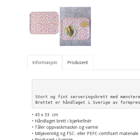
Informasjon
Produsent
Stort og fint serveringsbrett med mønstere
Brettet er håndlaget i Sverige av formpre
• 43 x 33 cm
• Håndlaget brett i bjørkefinér
• Tåler oppvaskmaskin og varme
• Miljøvennlig og FSC- eller PEFC-certifisert materiale
• Produsert i Sverige