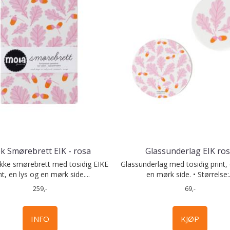
pk Smørebrett EIK - rosa
Glassunderlag EIK ro
ekke smørebrett med tosidig EIKE
Glassunderlag med tosidig print, 
nt, en lys og en mørk side....
en mørk side. • Størrelse:.
259,-
69,-
INFO
KJØP