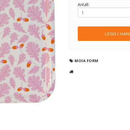
Antall:
LEGG I HA
MOIA FORM