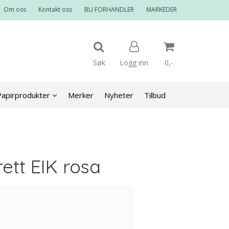
Om oss
Kontakt oss
BLI FORHANDLER
MARKEDER
Søk
Logg inn
0,-
Papirprodukter
Merker
Nyheter
Tilbud
Nullstill
Trykk ENTER for å søke
ett EIK rosa