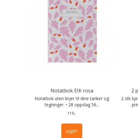
Notatbok EIK rosa
2 
Notatbok uten linjer til dine tanker og
2 stk kj
tegninger. • 28 oppslag 56...
pri
119,-
KJØP