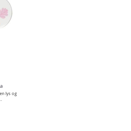
sa
en lys og
..