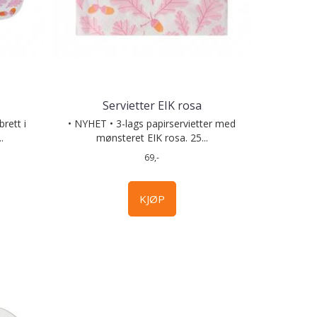
Servietter EIK rosa
rett i
• NYHET • 3-lags papirservietter med
.
mønsteret EIK rosa. 25...
69,-
KJØP