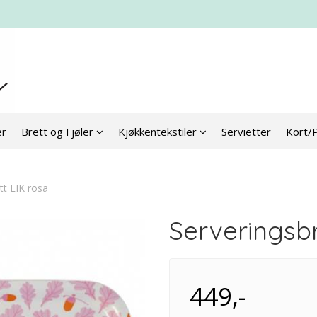
er
Brett og Fjøler
Kjøkkentekstiler
Servietter
Kort/
tt EIK rosa
Serveringsbr
449,-