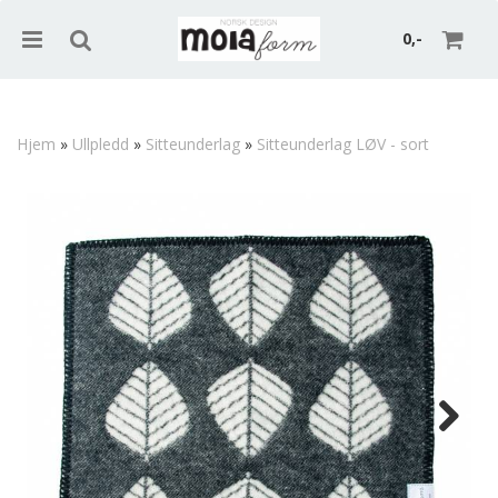
0,-
Hjem
»
Ullpledd
»
Sitteunderlag
»
Sitteunderlag LØV - sort
Nullstill
Trykk ENTER for å søke
Next