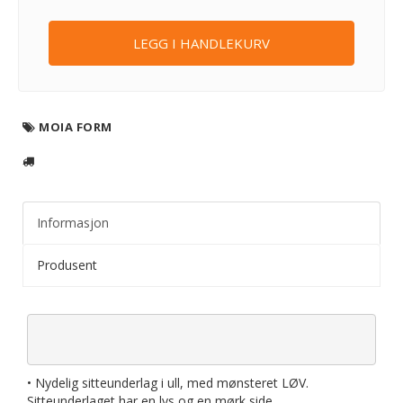
LEGG I HANDLEKURV
MOIA FORM
Informasjon
Produsent
• Nydelig sitteunderlag i ull, med mønsteret LØV.
Sitteunderlaget har en lys og en mørk side