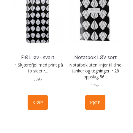
FJØL løv - svart
Notatbok LØV sort
• Skjærefjøl med print på
Notatbok uten linjer til dine
to sider •...
tanker og tegninger. • 28
oppslag 56...
339,-
119,-
KJØP
KJØP