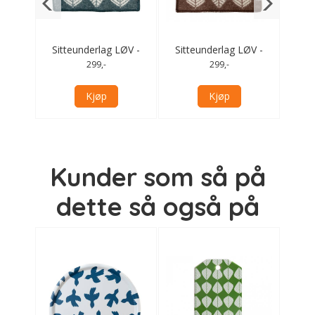
REK -
Sitteunderlag LØV -
Sitteunderlag LØV -
Sitt
mørk grønn
brun
299,-
299,-
Kjøp
Kjøp
Kunder som så på
dette så også på