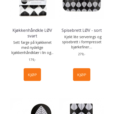
Kjøkkenhåndkle LØV
Spisebrett LØV - sort
svart
Kjekt lite serverings og
spisebrett i formpresset
Sett farge på kjøkkenet
bjørkefiner....
med nydelige
kjøkkenhåndklær i lin og...
279,-
179,-
KJØP
KJØP