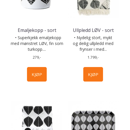
Emaljekopp - sort
Ullpledd LØV - sort
• Superkjekk emaljekopp
• Nydelig stort, mykt
med mønstret LØV, fin som
og deilig ullpledd med
turkopp....
frynser i med...
279,-
1.799,-
KJØP
KJØP