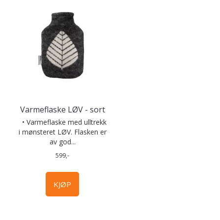
Varmeflaske LØV - sort
• Varmeflaske med ulltrekk
i mønsteret LØV. Flasken er
av god...
599,-
KJØP