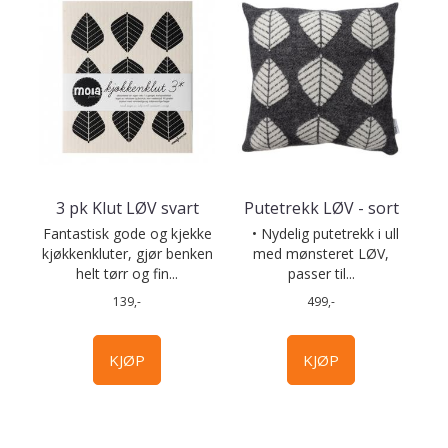
3 pk Klut LØV svart
Putetrekk LØV - sort
Fantastisk gode og kjekke
• Nydelig putetrekk i ull
kjøkkenkluter, gjør benken
med mønsteret LØV,
helt tørr og fin...
passer til...
139,-
499,-
KJØP
KJØP