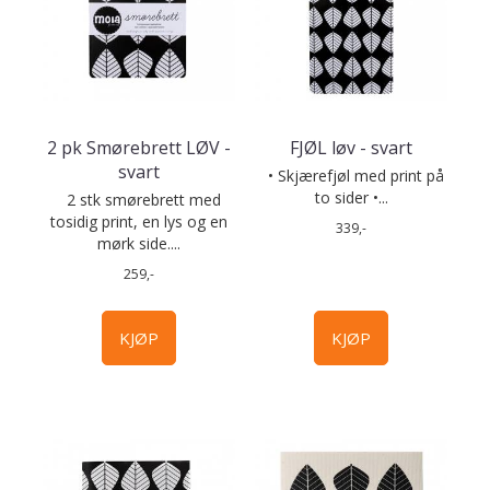
2 pk Smørebrett LØV -
FJØL løv - svart
svart
• Skjærefjøl med print på
to sider •...
2 stk smørebrett med
tosidig print, en lys og en
339,-
mørk side....
259,-
KJØP
KJØP