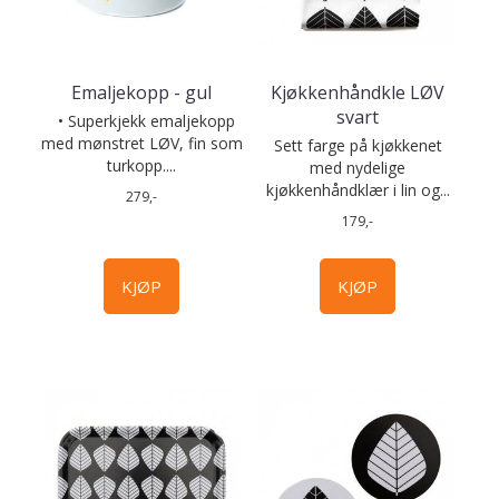
Emaljekopp - gul
Kjøkkenhåndkle LØV
svart
• Superkjekk emaljekopp
med mønstret LØV, fin som
Sett farge på kjøkkenet
turkopp....
med nydelige
kjøkkenhåndklær i lin og...
279,-
179,-
KJØP
KJØP