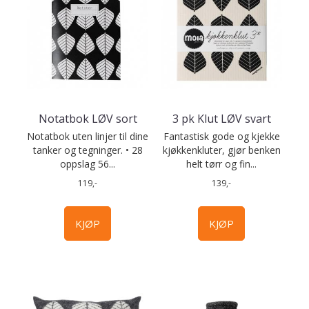
Notatbok LØV sort
3 pk Klut LØV svart
Notatbok uten linjer til dine
Fantastisk gode og kjekke
tanker og tegninger. • 28
kjøkkenkluter, gjør benken
oppslag 56...
helt tørr og fin...
119,-
139,-
KJØP
KJØP