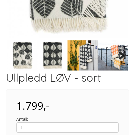
Next
Ullpledd LØV - sort
1.799,-
Antall: