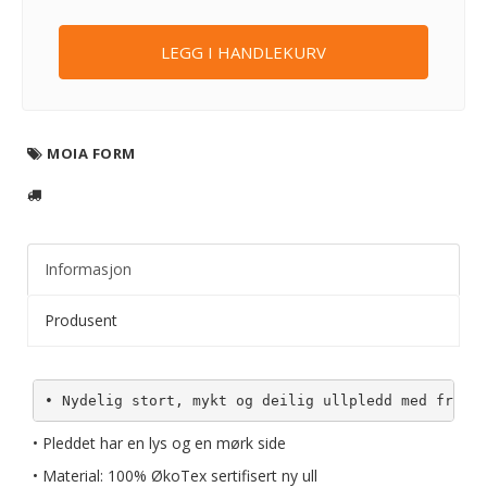
LEGG I HANDLEKURV
MOIA FORM
Informasjon
Produsent
• Nydelig stort, mykt og deilig ullpledd med fryns
• Pleddet har en lys og en mørk side
• Material: 100% ØkoTex sertifisert ny ull