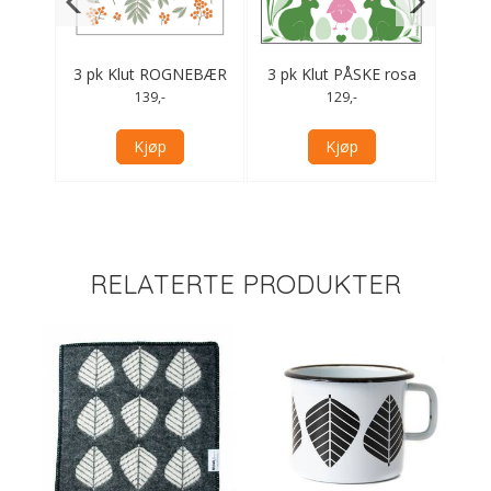
ÆR
3 pk Klut ROGNEBÆR
3 pk Klut PÅSKE rosa
Kjøk
139,-
129,-
Kjøp
Kjøp
RELATERTE PRODUKTER