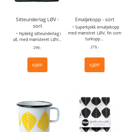
Sitteunderlag LØV -
Emaljekopp - sort
sort
• Superkjekk emaljekopp
med mønstret LØV, fin som
• Nydelig sitteunderlag i
turkopp....
ull, med mønsteret LØV....
279,-
299,-
KJØP
KJØP