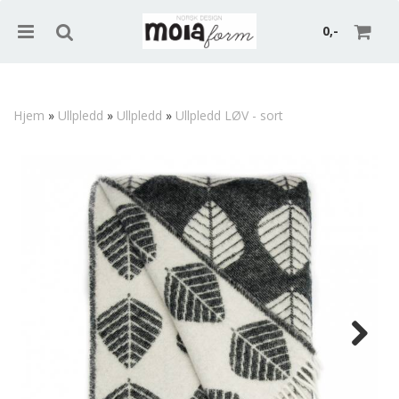
0,-
Hjem
»
Ullpledd
»
Ullpledd
»
Ullpledd LØV - sort
Nullstill
Trykk ENTER for å søke
Next