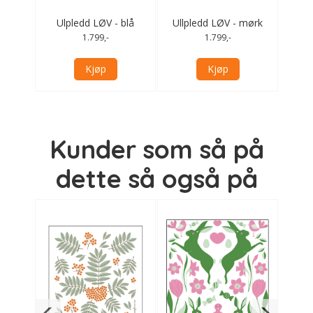
 sort
Ulpledd LØV - blå
Ullpledd LØV - mørk
Ull
grønn
1.799,-
1.799,-
Kjøp
Kjøp
Kunder som så på
dette så også på