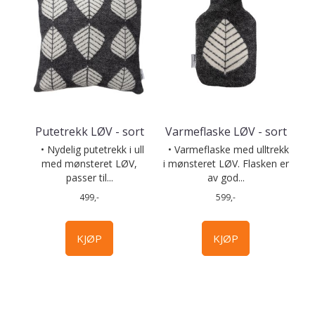
Putetrekk LØV - sort
Varmeflaske LØV - sort
• Nydelig putetrekk i ull
• Varmeflaske med ulltrekk
med mønsteret LØV,
i mønsteret LØV. Flasken er
passer til...
av god...
499,-
599,-
KJØP
KJØP